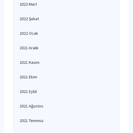
2022 Mart
2022 Şubat
2022 Ocak
2021 Aralık
2021 Kasım
2021 Ekim
2021 Eylül
2021 Ağustos
2021 Temmuz