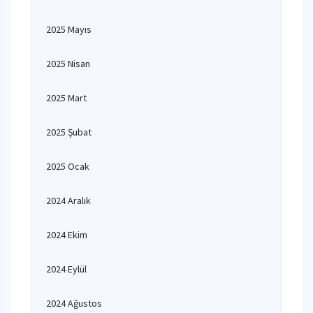
2025 Mayıs
2025 Nisan
2025 Mart
2025 Şubat
2025 Ocak
2024 Aralık
2024 Ekim
2024 Eylül
2024 Ağustos