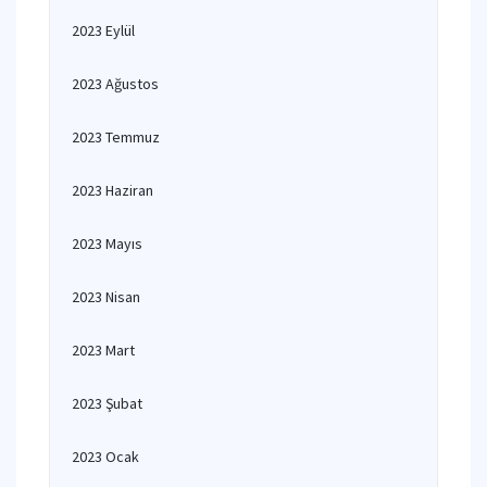
2023 Eylül
2023 Ağustos
2023 Temmuz
2023 Haziran
2023 Mayıs
2023 Nisan
2023 Mart
2023 Şubat
2023 Ocak