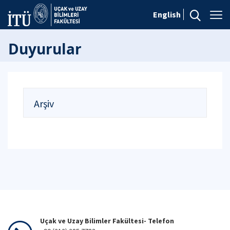
English
Duyurular
Arşiv
Uçak ve Uzay Bilimler Fakültesi- Telefon