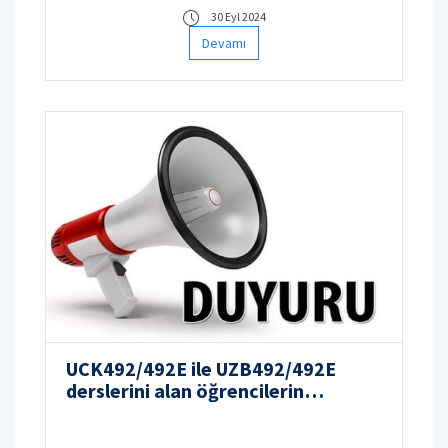
30 Eyl 2024
Devamı
UCK492/492E ile UZB492/492E
derslerini alan öğrencilerin
DİKKATİNE!!