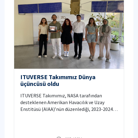
ITUVERSE Takımımız Dünya
üçüncüsü oldu
ITUVERSE Takımımız, NASA tarafından
desteklenen Amerikan Havacılık ve Uzay
Enstitüsü (AIAA)’nün düzenlediği, 2023-2024
AIAA Undergraduate Team Space Design
Yarışması’nda, Dünya çapında 3.(üçüncü)
olmayı başardı.