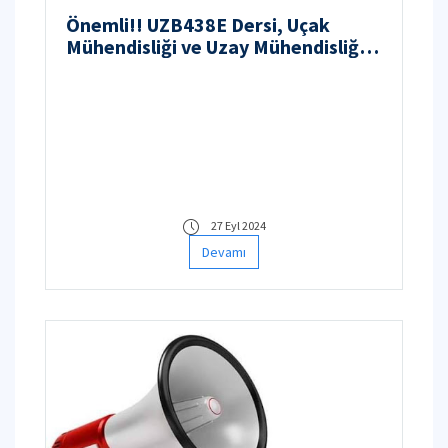
Önemli!! UZB438E Dersi, Uçak
Mühendisliği ve Uzay Mühendisliği
Bölümü Öğrencilerin Dikkatine!
27 Eyl 2024
Devamı