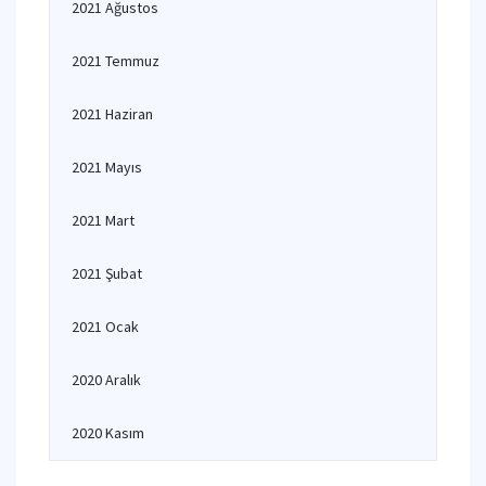
2021 Ağustos
2021 Temmuz
2021 Haziran
2021 Mayıs
2021 Mart
2021 Şubat
2021 Ocak
2020 Aralık
2020 Kasım