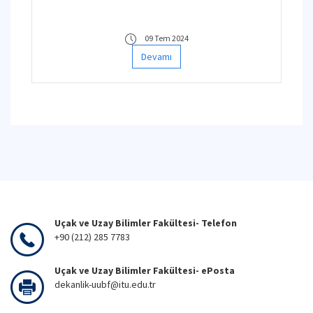
09 Tem 2024
Devamı
Uçak ve Uzay Bilimler Fakültesi- Telefon
+90 (212) 285 7783
Uçak ve Uzay Bilimler Fakültesi- ePosta
dekanlik-uubf@itu.edu.tr