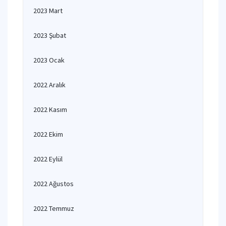
2023 Mart
2023 Şubat
2023 Ocak
2022 Aralık
2022 Kasım
2022 Ekim
2022 Eylül
2022 Ağustos
2022 Temmuz