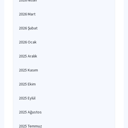
2026 Nisan
2026 Mart
2026 Şubat
2026 Ocak
2025 Aralık
2025 Kasım
2025 Ekim
2025 Eylül
2025 Ağustos
2025 Temmuz