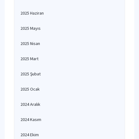
2025 Haziran
2025 Mayıs
2025 Nisan
2025 Mart
2025 Şubat
2025 Ocak
2024 Aralık
2024 Kasım
2024 Ekim