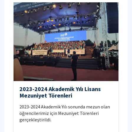
2023-2024 Akademik Yılı Lisans
Mezuniyet Törenleri
2023-2024 Akademik Yılı sonunda mezun olan
öğrencilerimiz için Mezuniyet Törenleri
gerçekleştirildi.