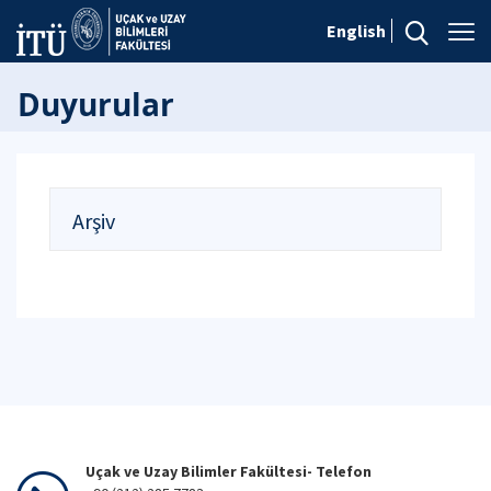
English
Duyurular
Arşiv
Uçak ve Uzay Bilimler Fakültesi- Telefon