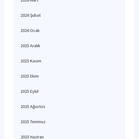
2026 Mart
2026 Şubat
2026 Ocak
2025 Aralık
2025 Kasım
2025 Ekim
2025 Eylül
2025 Ağustos
2025 Temmuz
2025 Haziran