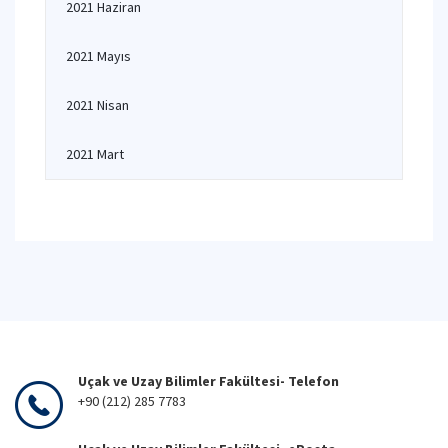
2021 Haziran
2021 Mayıs
2021 Nisan
2021 Mart
Uçak ve Uzay Bilimler Fakültesi- Telefon
+90 (212) 285 7783