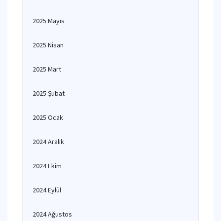
2025 Mayıs
2025 Nisan
2025 Mart
2025 Şubat
2025 Ocak
2024 Aralık
2024 Ekim
2024 Eylül
2024 Ağustos