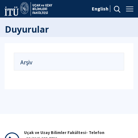
English
Duyurular
Arşiv
Uçak ve Uzay Bilimler Fakültesi- Telefon