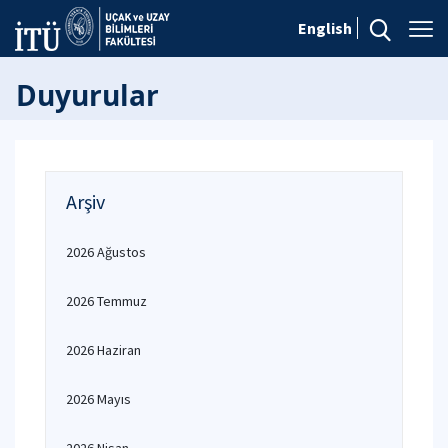
English
Duyurular
Arşiv
2026 Ağustos
2026 Temmuz
2026 Haziran
2026 Mayıs