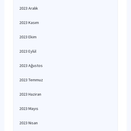
2023 Aralık
2023 Kasım
2023 Ekim
2023 Eylül
2023 Ağustos
2023 Temmuz
2023 Haziran
2023 Mayıs
2023 Nisan