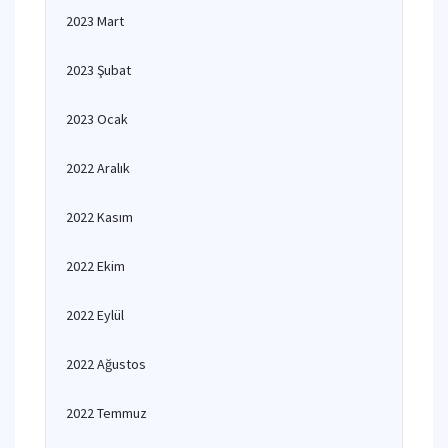
2023 Mart
2023 Şubat
2023 Ocak
2022 Aralık
2022 Kasım
2022 Ekim
2022 Eylül
2022 Ağustos
2022 Temmuz