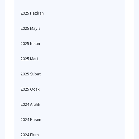
2025 Haziran
2025 Mayıs
2025 Nisan
2025 Mart
2025 Şubat
2025 Ocak
2024 Aralık
2024 Kasım
2024 Ekim