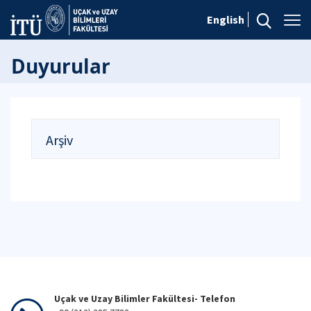
English
Duyurular
Arşiv
Uçak ve Uzay Bilimler Fakültesi- Telefon