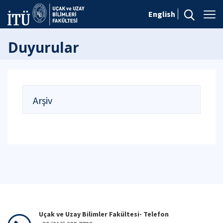
English
Duyurular
Arşiv
Uçak ve Uzay Bilimler Fakültesi- Telefon