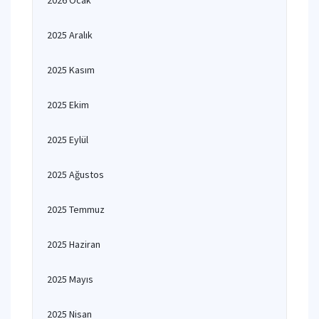
2026 Ocak
2025 Aralık
2025 Kasım
2025 Ekim
2025 Eylül
2025 Ağustos
2025 Temmuz
2025 Haziran
2025 Mayıs
2025 Nisan