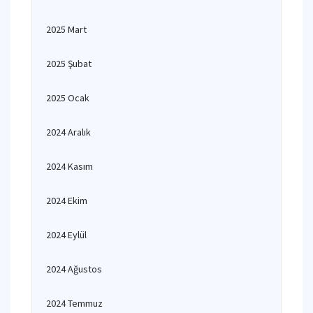
2025 Mart
2025 Şubat
2025 Ocak
2024 Aralık
2024 Kasım
2024 Ekim
2024 Eylül
2024 Ağustos
2024 Temmuz