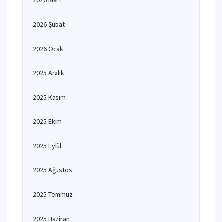
2026 Mart
2026 Şubat
2026 Ocak
2025 Aralık
2025 Kasım
2025 Ekim
2025 Eylül
2025 Ağustos
2025 Temmuz
2025 Haziran