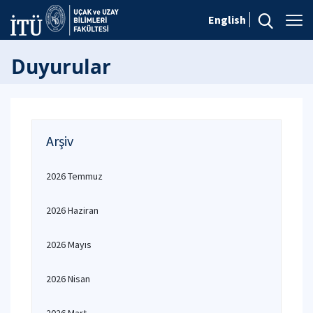
English
Duyurular
Arşiv
2026 Temmuz
2026 Haziran
2026 Mayıs
2026 Nisan