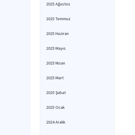
2025 Ağustos
2025 Temmuz
2025 Haziran
2025 Mayıs
2025 Nisan
2025 Mart
2025 Şubat
2025 Ocak
2024 Aralık