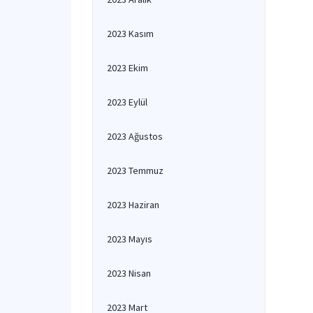
2023 Kasım
2023 Ekim
2023 Eylül
2023 Ağustos
2023 Temmuz
2023 Haziran
2023 Mayıs
2023 Nisan
2023 Mart