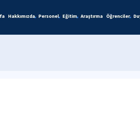
fa
Hakkımızda
Personel
Eğitim
Araştırma
Öğrenciler
Du