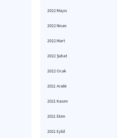
2022 Mayıs
2022 Nisan
2022 Mart
2022 Şubat
2022 Ocak
2021 Aralık
2021 Kasım
2021 Ekim
2021 Eylül