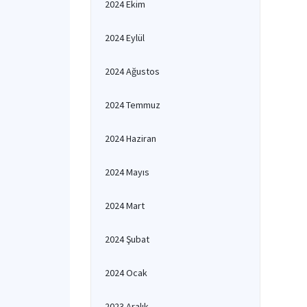
2024 Ekim
2024 Eylül
2024 Ağustos
2024 Temmuz
2024 Haziran
2024 Mayıs
2024 Mart
2024 Şubat
2024 Ocak
2023 Aralık