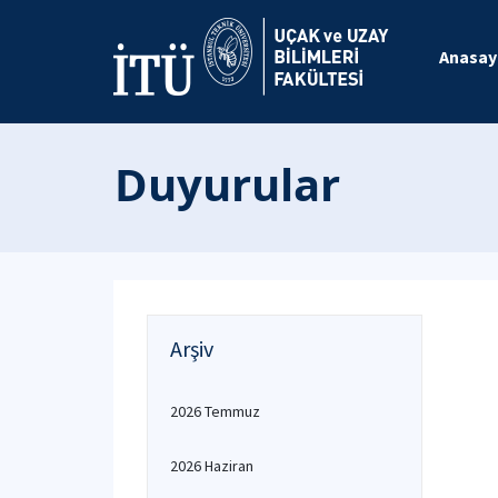
Anasay
Duyurular
Arşiv
2026 Temmuz
2026 Haziran