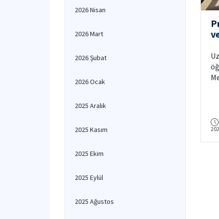
2026 Nisan
P
v
2026 Mart
S
M
Uz
2026 Şubat
öğ
Me
2026 Ocak
En
Yı
2025 Aralık
bu
ek
2025 Kasım
20
Ma
Lo
ST
2025 Ekim
To
Ma
2025 Eylül
gö
2025 Ağustos