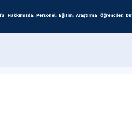
fa
Hakkımızda
Personel
Eğitim
Araştırma
Öğrenciler
Du