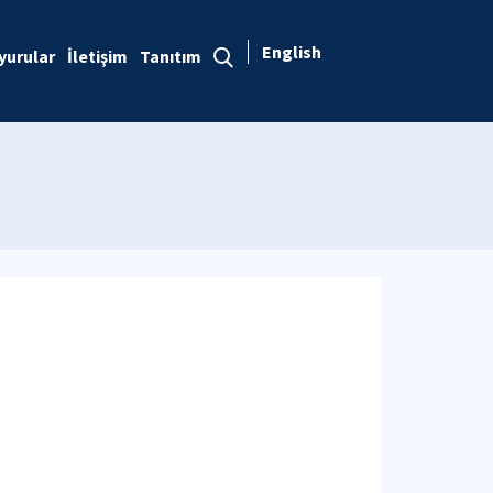
English
yurular
İletişim
Tanıtım