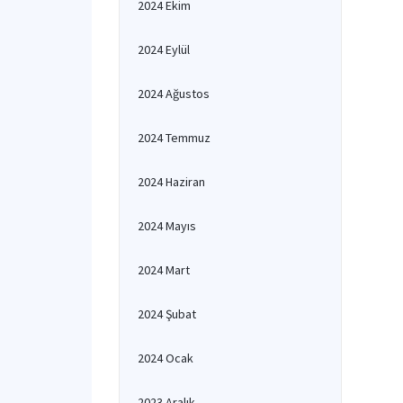
2024 Ekim
2024 Eylül
2024 Ağustos
2024 Temmuz
2024 Haziran
2024 Mayıs
2024 Mart
2024 Şubat
2024 Ocak
2023 Aralık