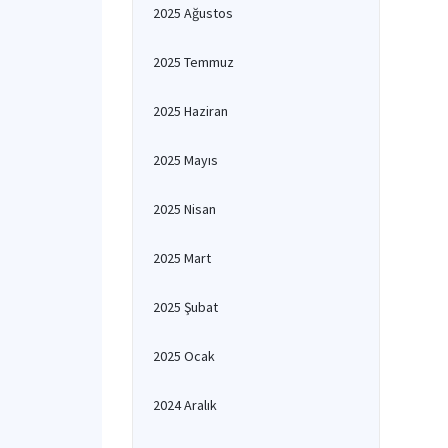
2025 Ağustos
2025 Temmuz
2025 Haziran
2025 Mayıs
2025 Nisan
2025 Mart
2025 Şubat
2025 Ocak
2024 Aralık