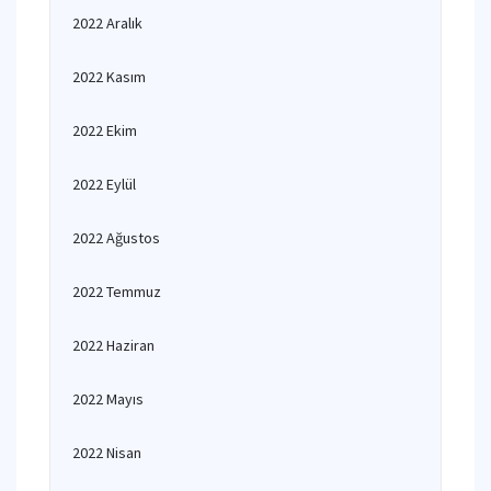
2022 Aralık
2022 Kasım
2022 Ekim
2022 Eylül
2022 Ağustos
2022 Temmuz
2022 Haziran
2022 Mayıs
2022 Nisan