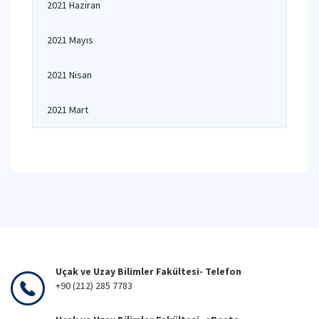
2021 Haziran
2021 Mayıs
2021 Nisan
2021 Mart
Uçak ve Uzay Bilimler Fakültesi- Telefon
+90 (212) 285 7783