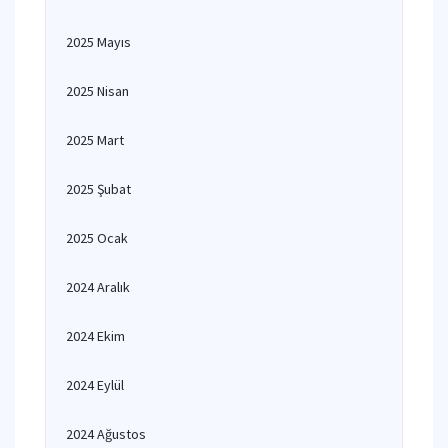
2025 Mayıs
2025 Nisan
2025 Mart
2025 Şubat
2025 Ocak
2024 Aralık
2024 Ekim
2024 Eylül
2024 Ağustos