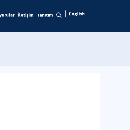
English
yurular
İletişim
Tanıtım