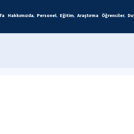
fa
Hakkımızda
Personel
Eğitim
Araştırma
Öğrenciler
Du