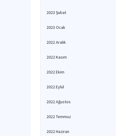
2023 Şubat
2023 Ocak
2022 Aralık
2022 Kasım
2022 Ekim
2022 Eylül
2022 Ağustos
2022 Temmuz
2022 Haziran