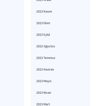
2023 Kasım
2023 Ekim
2023 Eylül
2023 Ağustos
2023 Temmuz
2023 Haziran
2023 Mayıs
2023 Nisan
2023 Mart