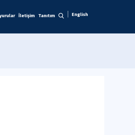
English
yurular
İletişim
Tanıtım