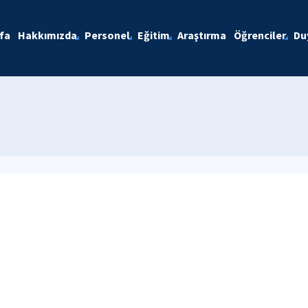
fa
Hakkımızda
Personel
Eğitim
Araştırma
Öğrenciler
Du