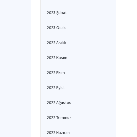
2023 Şubat
2023 Ocak
2022 Aralık
2022 Kasım
2022 Ekim
2022 Eylül
2022 Ağustos
2022 Temmuz
2022 Haziran