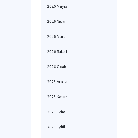
2026 Mayıs
2026 Nisan
2026 Mart
2026 Şubat
2026 Ocak
2025 Aralık
2025 Kasım
2025 Ekim
2025 Eylül