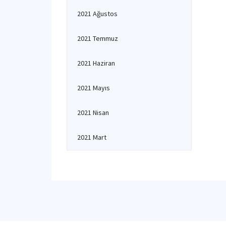
2021 Ağustos
2021 Temmuz
2021 Haziran
2021 Mayıs
2021 Nisan
2021 Mart