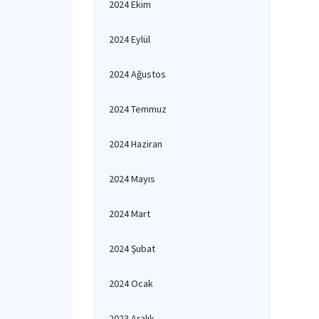
2024 Ekim
2024 Eylül
2024 Ağustos
2024 Temmuz
2024 Haziran
2024 Mayıs
2024 Mart
2024 Şubat
2024 Ocak
2023 Aralık