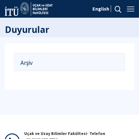
English
Duyurular
Arşiv
Uçak ve Uzay Bilimler Fakültesi- Telefon