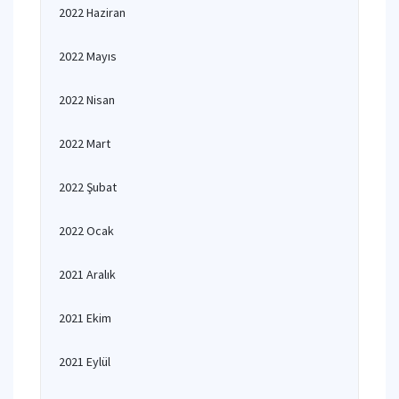
2022 Haziran
2022 Mayıs
2022 Nisan
2022 Mart
2022 Şubat
2022 Ocak
2021 Aralık
2021 Ekim
2021 Eylül