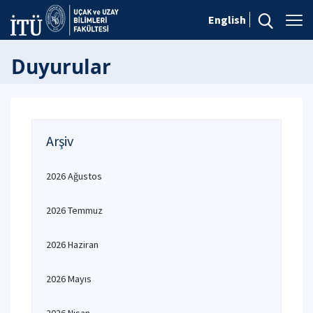
English
Duyurular
Arşiv
2026 Ağustos
2026 Temmuz
2026 Haziran
2026 Mayıs