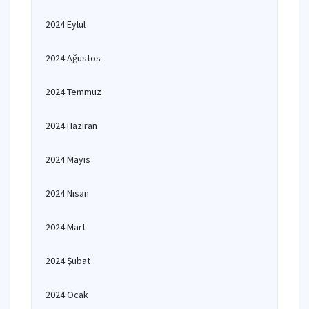
2024 Eylül
2024 Ağustos
2024 Temmuz
2024 Haziran
2024 Mayıs
2024 Nisan
2024 Mart
2024 Şubat
2024 Ocak