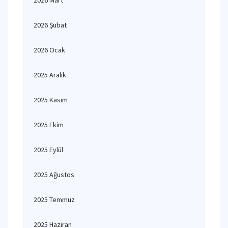
2026 Mart
2026 Şubat
2026 Ocak
2025 Aralık
2025 Kasım
2025 Ekim
2025 Eylül
2025 Ağustos
2025 Temmuz
2025 Haziran