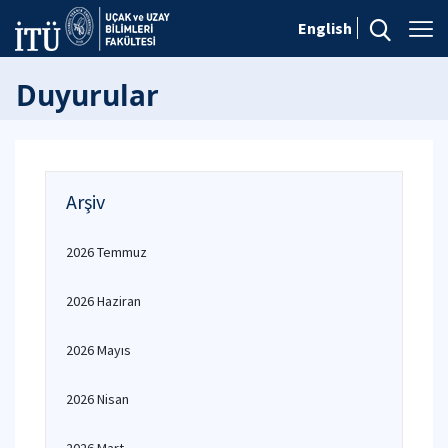
English
Duyurular
Arşiv
2026 Temmuz
2026 Haziran
2026 Mayıs
2026 Nisan