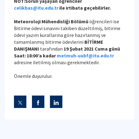
NOT:Sorun yaşayan öğrenciler
celikbas@itu.edu.tr
ile irtibata geçebilirler.
Meteoroloji Mühendisliği Bölümü
öğrencileri ise
Bitirme ödevi sınavını takiben düzeltilmiş, bitirme
ödevi yazım kurallarına göre hazırlanmış ve
tamamlanmış bitirme ödevlerini
BİTİRME
DANIŞMANI
tarafından
19 Şubat 2021 Cuma günü
Saat: 18:00’a kadar
metmuh-uubf@itu.edu.tr
adresine iletilmiş olması gerekmektedir.
Önemle duyurulur.